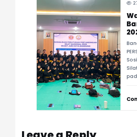
27
Wa
Ba
20
Ban
PER
Sos
Sil
pad
Con
Leave a Reply