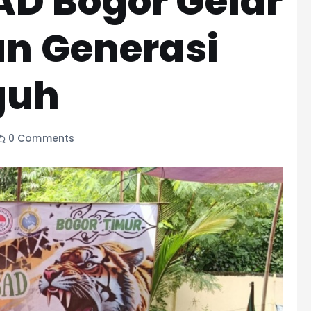
D Bogor Gelar
an Generasi
guh
0 Comments