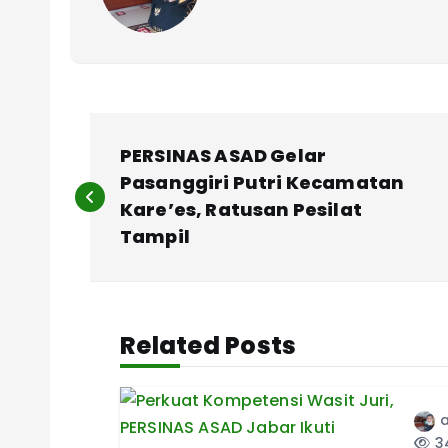
P
PERSINAS ASAD Gelar
o
Pasanggiri Putri Kecamatan
Kare’es, Ratusan Pesilat
s
Tampil
t
Related Posts
n
a
34