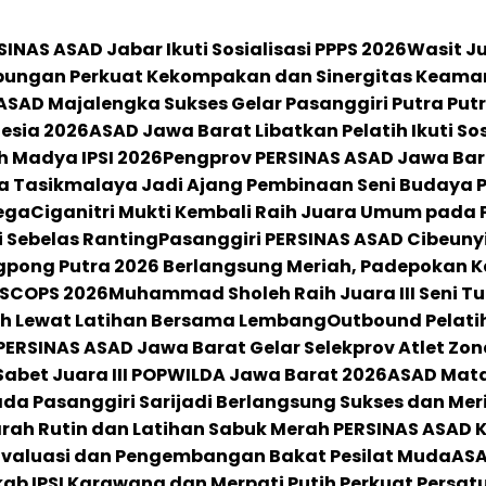
SINAS ASAD Jabar Ikuti Sosialisasi PPPS 2026
Wasit Ju
bungan Perkuat Kekompakan dan Sinergitas Keama
ASAD Majalengka Sukses Gelar Pasanggiri Putra Putri,
nesia 2026
ASAD Jawa Barat Libatkan Pelatih Ikuti So
ih Madya IPSI 2026
Pengprov PERSINAS ASAD Jawa Barat
a Tasikmalaya Jadi Ajang Pembinaan Seni Budaya P
ega
Ciganitri Mukti Kembali Raih Juara Umum pada 
ri Sebelas Ranting
Pasanggiri PERSINAS ASAD Cibeuny
ngpong Putra 2026 Berlangsung Meriah, Padepokan
 ASCOPS 2026
Muhammad Sholeh Raih Juara III Seni Tu
h Lewat Latihan Bersama Lembang
Outbound Pelatih
PERSINAS ASAD Jawa Barat Gelar Selekprov Atlet Zon
abet Juara III POPWILDA Jawa Barat 2026
ASAD Mata
ada Pasanggiri Sarijadi Berlangsung Sukses dan Mer
ah Rutin dan Latihan Sabuk Merah PERSINAS ASAD
 Evaluasi dan Pengembangan Bakat Pesilat Muda
ASA
ab IPSI Karawang dan Merpati Putih Perkuat Persat