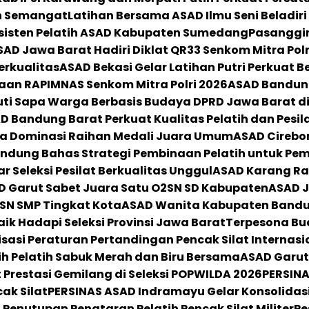
uh Semangat
Latihan Bersama ASAD Ilmu Seni Beladiri
Asisten Pelatih ASAD Kabupaten Sumedang
Pasanggir
AD Jawa Barat Hadiri Diklat QR33 Senkom Mitra Polr
erkualitas
ASAD Bekasi Gelar Latihan Putri Perkuat B
kaan RAPIMNAS Senkom Mitra Polri 2026
ASAD Bandun
uti Sapa Warga Berbasis Budaya DPRD Jawa Barat d
D Bandung Barat Perkuat Kualitas Pelatih dan Pesil
na Dominasi Raihan Medali Juara Umum
ASAD Cirebo
ndung Bahas Strategi Pembinaan Pelatih untuk Pemb
 Seleksi Pesilat Berkualitas Unggul
ASAD Karang Ra
AD Garut Sabet Juara Satu O2SN SD Kabupaten
ASAD J
2SN SMP Tingkat Kota
ASAD Wanita Kabupaten Bandun
ik Hadapi Seleksi Provinsi Jawa Barat
Terpesona Bud
asi Peraturan Pertandingan Pencak Silat Internasi
ih Pelatih Sabuk Merah dan Biru Bersama
ASAD Garut
Prestasi Gemilang di Seleksi POPWILDA 2026
PERSINA
ak Silat
PERSINAS ASAD Indramayu Gelar Konsolidas
Penutupan Penataran Pelatih Pencak Silat Militer
Pe