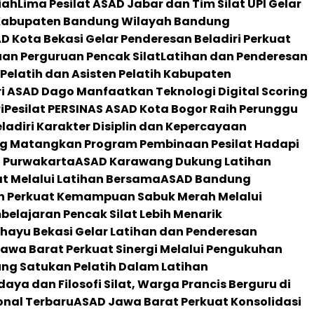
iah
Lima Pesilat ASAD Jabar dan Tim Silat UPI Gelar
 Kabupaten Bandung Wilayah Bandung
D Kota Bekasi Gelar Penderesan Beladiri Perkuat
uan Perguruan Pencak Silat
Latihan dan Penderesan
 Pelatih dan Asisten Pelatih Kabupaten
i ASAD Dago Manfaatkan Teknologi Digital Scoring
i
Pesilat PERSINAS ASAD Kota Bogor Raih Perunggu
eladiri Karakter Disiplin dan Kepercayaan
g Matangkan Program Pembinaan Pesilat Hadapi
i Purwakarta
ASAD Karawang Dukung Latihan
at Melalui Latihan Bersama
ASAD Bandung
n Perkuat Kemampuan Sabuk Merah Melalui
elajaran Pencak Silat Lebih Menarik
hayu Bekasi Gelar Latihan dan Penderesan
awa Barat Perkuat Sinergi Melalui Pengukuhan
g Satukan Pelatih Dalam Latihan
aya dan Filosofi Silat, Warga Prancis Berguru di
onal Terbaru
ASAD Jawa Barat Perkuat Konsolidasi