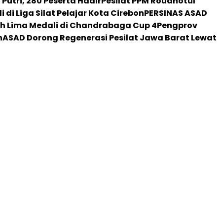
Putri, 280 Peserta Hadir
Pesilat PPM Roudhotul
di Liga Silat Pelajar Kota Cirebon
PERSINAS ASAD
ih Lima Medali di Chandrabaga Cup 4
Pengprov
h
ASAD Dorong Regenerasi Pesilat Jawa Barat Lewat