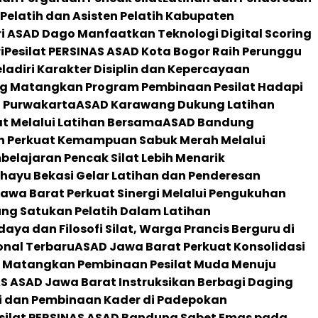
 Pelatih dan Asisten Pelatih Kabupaten
i ASAD Dago Manfaatkan Teknologi Digital Scoring
i
Pesilat PERSINAS ASAD Kota Bogor Raih Perunggu
eladiri Karakter Disiplin dan Kepercayaan
g Matangkan Program Pembinaan Pesilat Hadapi
i Purwakarta
ASAD Karawang Dukung Latihan
at Melalui Latihan Bersama
ASAD Bandung
n Perkuat Kemampuan Sabuk Merah Melalui
elajaran Pencak Silat Lebih Menarik
hayu Bekasi Gelar Latihan dan Penderesan
awa Barat Perkuat Sinergi Melalui Pengukuhan
g Satukan Pelatih Dalam Latihan
aya dan Filosofi Silat, Warga Prancis Berguru di
onal Terbaru
ASAD Jawa Barat Perkuat Konsolidasi
 Matangkan Pembinaan Pesilat Muda Menuju
S ASAD Jawa Barat Instruksikan Berbagi Daging
i dan Pembinaan Kader di Padepokan
silat PERSINAS ASAD Bandung Sabet Emas pada