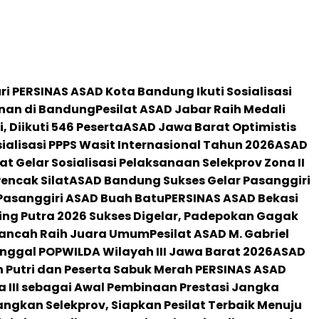
ri PERSINAS ASAD Kota Bandung Ikuti Sosialisasi
nan di Bandung
Pesilat ASAD Jabar Raih Medali
 Diikuti 546 Peserta
ASAD Jawa Barat Optimistis
sialisasi PPPS Wasit Internasional Tahun 2026
ASAD
 Gelar Sosialisasi Pelaksanaan Selekprov Zona II
encak Silat
ASAD Bandung Sukses Gelar Pasanggiri
Pasanggiri ASAD Buah Batu
PERSINAS ASAD Bekasi
ing Putra 2026 Sukses Digelar, Padepokan Gagak
 Kancah Raih Juara Umum
Pesilat ASAD M. Gabriel
nggal POPWILDA Wilayah III Jawa Barat 2026
ASAD
 Putri dan Peserta Sabuk Merah PERSINAS ASAD
a III sebagai Awal Pembinaan Prestasi Jangka
ngkan Selekprov, Siapkan Pesilat Terbaik Menuju