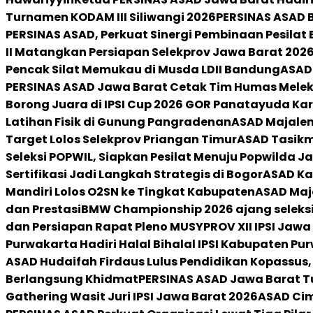
Turnamen KODAM III Siliwangi 2026
PERSINAS ASAD B
PERSINAS ASAD, Perkuat Sinergi Pembinaan Pesilat 
II Matangkan Persiapan Selekprov Jawa Barat 202
Pencak Silat Memukau di Musda LDII Bandung
ASAD 
PERSINAS ASAD Jawa Barat Cetak Tim Humas Melek 
Borong Juara di IPSI Cup 2026 GOR Panatayuda K
Latihan Fisik di Gunung Pangradenan
ASAD Majaleng
Target Lolos Selekprov Priangan Timur
ASAD Tasikma
Seleksi POPWIL, Siapkan Pesilat Menuju Popwilda J
Sertifikasi Jadi Langkah Strategis di Bogor
ASAD Kar
Mandiri Lolos O2SN ke Tingkat Kabupaten
ASAD Maj
dan Prestasi
BMW Championship 2026 ajang seleksi 
dan Persiapan Rapat Pleno MUSYPROV XII IPSI Jawa
Purwakarta Hadiri Halal Bihalal IPSI Kabupaten Pu
ASAD Hudaifah Firdaus Lulus Pendidikan Kopassus, 
Berlangsung Khidmat
PERSINAS ASAD Jawa Barat Tu
Gathering Wasit Juri IPSI Jawa Barat 2026
ASAD Cim