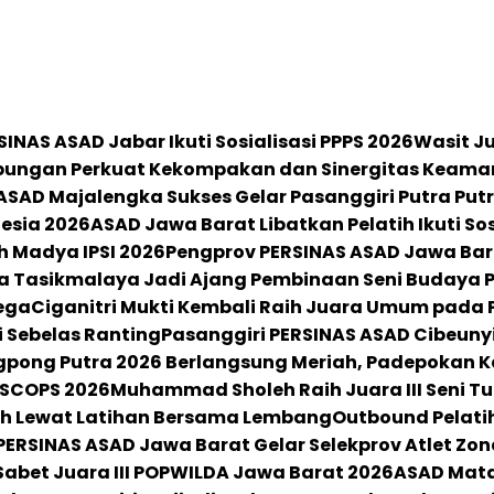
SINAS ASAD Jabar Ikuti Sosialisasi PPPS 2026
Wasit Ju
bungan Perkuat Kekompakan dan Sinergitas Keama
ASAD Majalengka Sukses Gelar Pasanggiri Putra Putri,
nesia 2026
ASAD Jawa Barat Libatkan Pelatih Ikuti So
ih Madya IPSI 2026
Pengprov PERSINAS ASAD Jawa Barat
a Tasikmalaya Jadi Ajang Pembinaan Seni Budaya P
ega
Ciganitri Mukti Kembali Raih Juara Umum pada 
ri Sebelas Ranting
Pasanggiri PERSINAS ASAD Cibeuny
ngpong Putra 2026 Berlangsung Meriah, Padepokan
 ASCOPS 2026
Muhammad Sholeh Raih Juara III Seni Tu
h Lewat Latihan Bersama Lembang
Outbound Pelatih
PERSINAS ASAD Jawa Barat Gelar Selekprov Atlet Zon
abet Juara III POPWILDA Jawa Barat 2026
ASAD Mata