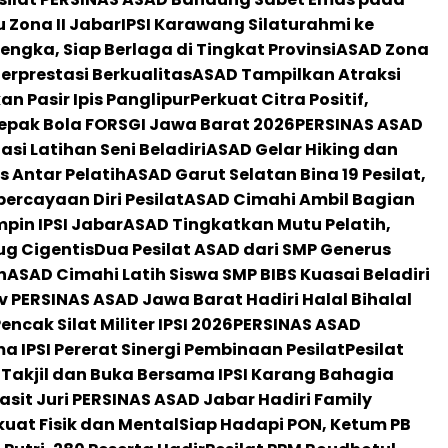
 Zona II Jabar
IPSI Karawang Silaturahmi ke
engka, Siap Berlaga di Tingkat Provinsi
ASAD Zona
Berprestasi Berkualitas
ASAD Tampilkan Atraksi
n Pasir Ipis Panglipur
Perkuat Citra Positif,
epak Bola FORSGI Jawa Barat 2026
PERSINAS ASAD
si Latihan Seni Beladiri
ASAD Gelar Hiking dan
s Antar Pelatih
ASAD Garut Selatan Bina 19 Pesilat,
percayaan Diri Pesilat
ASAD Cimahi Ambil Bagian
mpin IPSI Jabar
ASAD Tingkatkan Mutu Pelatih,
ug Cigentis
Dua Pesilat ASAD dari SMP Generus
n
ASAD Cimahi Latih Siswa SMP BIBS Kuasai Beladiri
 PERSINAS ASAD Jawa Barat Hadiri Halal Bihalal
cak Silat Militer IPSI 2026
PERSINAS ASAD
 IPSI Pererat Sinergi Pembinaan Pesilat
Pesilat
 Takjil dan Buka Bersama IPSI Karang Bahagia
sit Juri PERSINAS ASAD Jabar Hadiri Family
uat Fisik dan Mental
Siap Hadapi PON, Ketum PB