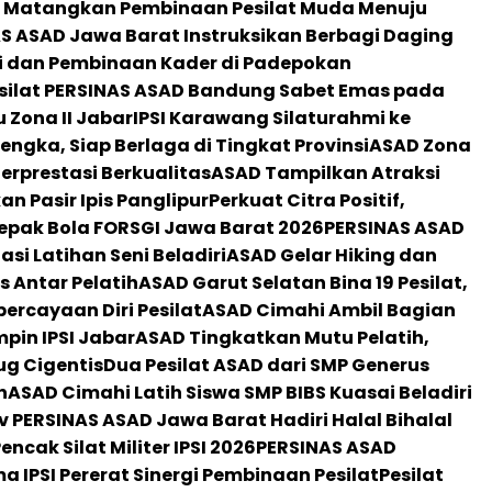
 Matangkan Pembinaan Pesilat Muda Menuju
S ASAD Jawa Barat Instruksikan Berbagi Daging
i dan Pembinaan Kader di Padepokan
silat PERSINAS ASAD Bandung Sabet Emas pada
 Zona II Jabar
IPSI Karawang Silaturahmi ke
engka, Siap Berlaga di Tingkat Provinsi
ASAD Zona
Berprestasi Berkualitas
ASAD Tampilkan Atraksi
n Pasir Ipis Panglipur
Perkuat Citra Positif,
epak Bola FORSGI Jawa Barat 2026
PERSINAS ASAD
si Latihan Seni Beladiri
ASAD Gelar Hiking dan
s Antar Pelatih
ASAD Garut Selatan Bina 19 Pesilat,
percayaan Diri Pesilat
ASAD Cimahi Ambil Bagian
mpin IPSI Jabar
ASAD Tingkatkan Mutu Pelatih,
ug Cigentis
Dua Pesilat ASAD dari SMP Generus
n
ASAD Cimahi Latih Siswa SMP BIBS Kuasai Beladiri
 PERSINAS ASAD Jawa Barat Hadiri Halal Bihalal
cak Silat Militer IPSI 2026
PERSINAS ASAD
 IPSI Pererat Sinergi Pembinaan Pesilat
Pesilat