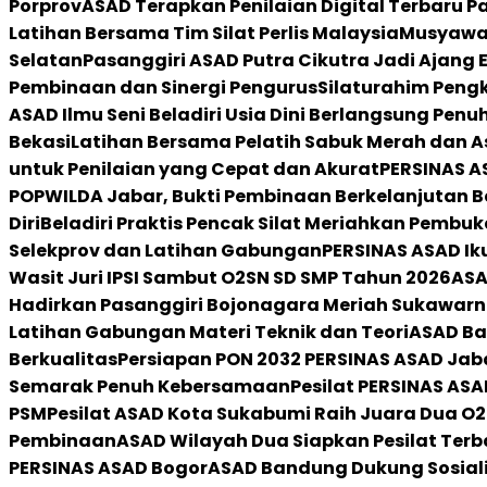
Porprov
ASAD Terapkan Penilaian Digital Terbaru P
Latihan Bersama Tim Silat Perlis Malaysia
Musyawar
Selatan
Pasanggiri ASAD Putra Cikutra Jadi Ajang
Pembinaan dan Sinergi Pengurus
Silaturahim Pengk
ASAD Ilmu Seni Beladiri Usia Dini Berlangsung Pen
Bekasi
Latihan Bersama Pelatih Sabuk Merah dan 
untuk Penilaian yang Cepat dan Akurat
PERSINAS AS
POPWILDA Jabar, Bukti Pembinaan Berkelanjutan B
Diri
Beladiri Praktis Pencak Silat Meriahkan Pembu
Selekprov dan Latihan Gabungan
PERSINAS ASAD Ik
Wasit Juri IPSI Sambut O2SN SD SMP Tahun 2026
ASA
Hadirkan Pasanggiri Bojonagara Meriah Sukawar
Latihan Gabungan Materi Teknik dan Teori
ASAD Ba
Berkualitas
Persiapan PON 2032 PERSINAS ASAD Jabar
Semarak Penuh Kebersamaan
Pesilat PERSINAS AS
PSM
Pesilat ASAD Kota Sukabumi Raih Juara Dua O
Pembinaan
ASAD Wilayah Dua Siapkan Pesilat Terba
PERSINAS ASAD Bogor
ASAD Bandung Dukung Sosialis