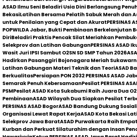
ASAD Ilmu Seni Beladiri Usia Dini Berlangsung Pen
Bekasi
Latihan Bersama Pelatih Sabuk Merah dan 
untuk Penilaian yang Cepat dan Akurat
PERSINAS AS
POPWILDA Jabar, Bukti Pembinaan Berkelanjutan B
Diri
Beladiri Praktis Pencak Silat Meriahkan Pembu
Selekprov dan Latihan Gabungan
PERSINAS ASAD Ik
Wasit Juri IPSI Sambut O2SN SD SMP Tahun 2026
ASA
Hadirkan Pasanggiri Bojonagara Meriah Sukawar
Latihan Gabungan Materi Teknik dan Teori
ASAD Ba
Berkualitas
Persiapan PON 2032 PERSINAS ASAD Jabar
Semarak Penuh Kebersamaan
Pesilat PERSINAS AS
PSM
Pesilat ASAD Kota Sukabumi Raih Juara Dua O
Pembinaan
ASAD Wilayah Dua Siapkan Pesilat Terba
PERSINAS ASAD Bogor
ASAD Bandung Dukung Sosialis
Organisasi Lewat Rapat Kerja
ASAD Kota Bekasi Lat
Selekprov Jawa Barat
ASAD Purwakarta Raih Empat 
Kurban dan Perkuat Silaturahim dengan Insan Penc
Hawariyyin
Ketua PERSINAS ASAD Jawa Barat Hadiri 