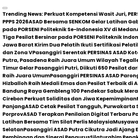
Skip
to
Trending News:
Perkuat Kompetensi Wasit Juri, PER
content
PPPS 2026
ASAD Bersama SENKOM Gelar Latihan Ga
pada PORSENI Politeknik Se-Indonesia XV di Medan
Tiga Pesilat Bersinar pada PORSENI Politeknik Indo
Jawa Barat Kirim Dua Pelatih Ikuti Sertifikasi Pelat
dan Zona V
Pasanggiri Serentak PERSINAS ASAD Kot
Putra, Pasadena Raih Juara Umum Wilayah Tegall
Timur Gelar Pasanggiri Putri, Diikuti 650 Pesilat da
Raih Juara Umum
Pasanggiri PERSINAS ASAD Paro
Hizballoh Raih Medali Emas dan Pesilat Terbaik di
Bandung Raya Gembleng 100 Pendekar Sabuk Mera
Cirebon Perkuat Soliditas dan Jiwa Kepemimpinan
Panjang
ASAD Cetak Pesilat Tangguh, Purwakarta S
Porprov
ASAD Terapkan Penilaian Digital Terbaru P
Latihan Bersama Tim Silat Perlis Malaysia
Musyawar
Selatan
Pasanggiri ASAD Putra Cikutra Jadi Ajang
Pembinaan dan Sinergi Pengurus
Silaturahim Pengk