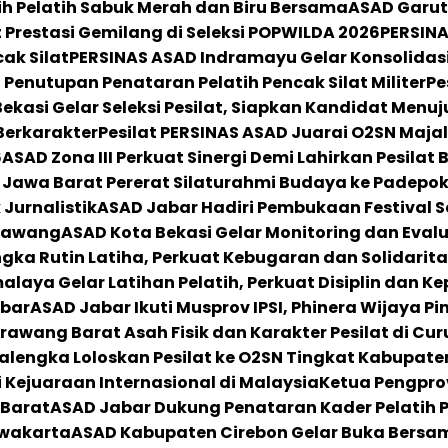
ih Pelatih Sabuk Merah dan Biru Bersama
ASAD Garut
Prestasi Gemilang di Seleksi POPWILDA 2026
PERSINA
ak Silat
PERSINAS ASAD Indramayu Gelar Konsolidas
Penutupan Penataran Pelatih Pencak Silat Militer
Pe
ekasi Gelar Seleksi Pesilat, Siapkan Kandidat Menuju
Berkarakter
Pesilat PERSINAS ASAD Juarai O2SN Majal
6
ASAD Zona III Perkuat Sinergi Demi Lahirkan Pesilat 
Jawa Barat Pererat Silaturahmi Budaya ke Padepoka
Jurnalistik
ASAD Jabar Hadiri Pembukaan Festival S
arawang
ASAD Kota Bekasi Gelar Monitoring dan Evalua
ka Rutin Latiha, Perkuat Kebugaran dan Solidarita
laya Gelar Latihan Pelatih, Perkuat Disiplin dan Ke
abar
ASAD Jabar Ikuti Musprov IPSI, Phinera Wijaya Pi
awang Barat Asah Fisik dan Karakter Pesilat di Cur
alengka Loloskan Pesilat ke O2SN Tingkat Kabupate
Kejuaraan Internasional di Malaysia
Ketua Pengprov
 Barat
ASAD Jabar Dukung Penataran Kader Pelatih Pen
rwakarta
ASAD Kabupaten Cirebon Gelar Buka Bersama