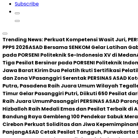
Subscribe
Trending News:
Perkuat Kompetensi Wasit Juri, PER
PPPS 2026
ASAD Bersama SENKOM Gelar Latihan Ga
pada PORSENI Politeknik Se-Indonesia XV di Medan
Tiga Pesilat Bersinar pada PORSENI Politeknik Indo
Jawa Barat Kirim Dua Pelatih Ikuti Sertifikasi Pelat
dan Zona V
Pasanggiri Serentak PERSINAS ASAD Kot
Putra, Pasadena Raih Juara Umum Wilayah Tegall
Timur Gelar Pasanggiri Putri, Diikuti 650 Pesilat da
Raih Juara Umum
Pasanggiri PERSINAS ASAD Paro
Hizballoh Raih Medali Emas dan Pesilat Terbaik di
Bandung Raya Gembleng 100 Pendekar Sabuk Mera
Cirebon Perkuat Soliditas dan Jiwa Kepemimpinan
Panjang
ASAD Cetak Pesilat Tangguh, Purwakarta S