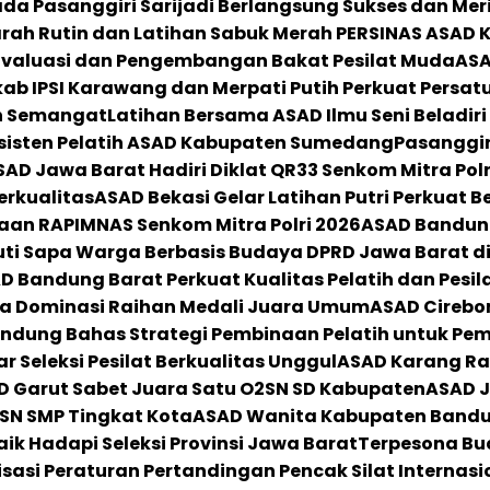
ada Pasanggiri Sarijadi Berlangsung Sukses dan Mer
ah Rutin dan Latihan Sabuk Merah PERSINAS ASAD
 Evaluasi dan Pengembangan Bakat Pesilat Muda
ASA
ab IPSI Karawang dan Merpati Putih Perkuat Persat
uh Semangat
Latihan Bersama ASAD Ilmu Seni Beladiri
Asisten Pelatih ASAD Kabupaten Sumedang
Pasanggir
AD Jawa Barat Hadiri Diklat QR33 Senkom Mitra Polr
erkualitas
ASAD Bekasi Gelar Latihan Putri Perkuat B
kaan RAPIMNAS Senkom Mitra Polri 2026
ASAD Bandun
uti Sapa Warga Berbasis Budaya DPRD Jawa Barat d
D Bandung Barat Perkuat Kualitas Pelatih dan Pesil
na Dominasi Raihan Medali Juara Umum
ASAD Cirebo
ndung Bahas Strategi Pembinaan Pelatih untuk Pemb
 Seleksi Pesilat Berkualitas Unggul
ASAD Karang Ra
AD Garut Sabet Juara Satu O2SN SD Kabupaten
ASAD J
2SN SMP Tingkat Kota
ASAD Wanita Kabupaten Bandun
ik Hadapi Seleksi Provinsi Jawa Barat
Terpesona Bud
asi Peraturan Pertandingan Pencak Silat Internasi