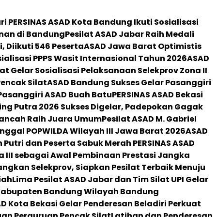
ri PERSINAS ASAD Kota Bandung Ikuti Sosialisasi
nan di Bandung
Pesilat ASAD Jabar Raih Medali
 Diikuti 546 Peserta
ASAD Jawa Barat Optimistis
sialisasi PPPS Wasit Internasional Tahun 2026
ASAD
 Gelar Sosialisasi Pelaksanaan Selekprov Zona II
encak Silat
ASAD Bandung Sukses Gelar Pasanggiri
Pasanggiri ASAD Buah Batu
PERSINAS ASAD Bekasi
ing Putra 2026 Sukses Digelar, Padepokan Gagak
 Kancah Raih Juara Umum
Pesilat ASAD M. Gabriel
nggal POPWILDA Wilayah III Jawa Barat 2026
ASAD
 Putri dan Peserta Sabuk Merah PERSINAS ASAD
a III sebagai Awal Pembinaan Prestasi Jangka
ngkan Selekprov, Siapkan Pesilat Terbaik Menuju
iah
Lima Pesilat ASAD Jabar dan Tim Silat UPI Gelar
 Kabupaten Bandung Wilayah Bandung
D Kota Bekasi Gelar Penderesan Beladiri Perkuat
uan Perguruan Pencak Silat
Latihan dan Penderesan