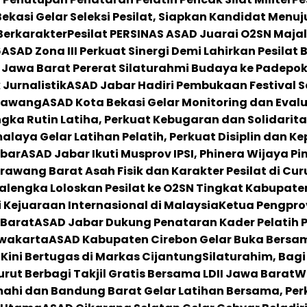
ekasi Gelar Seleksi Pesilat, Siapkan Kandidat Menuju
Berkarakter
Pesilat PERSINAS ASAD Juarai O2SN Majal
6
ASAD Zona III Perkuat Sinergi Demi Lahirkan Pesilat 
Jawa Barat Pererat Silaturahmi Budaya ke Padepoka
Jurnalistik
ASAD Jabar Hadiri Pembukaan Festival S
arawang
ASAD Kota Bekasi Gelar Monitoring dan Evalua
ka Rutin Latiha, Perkuat Kebugaran dan Solidarita
laya Gelar Latihan Pelatih, Perkuat Disiplin dan Ke
abar
ASAD Jabar Ikuti Musprov IPSI, Phinera Wijaya Pi
awang Barat Asah Fisik dan Karakter Pesilat di Cur
alengka Loloskan Pesilat ke O2SN Tingkat Kabupate
Kejuaraan Internasional di Malaysia
Ketua Pengprov
 Barat
ASAD Jabar Dukung Penataran Kader Pelatih Pen
rwakarta
ASAD Kabupaten Cirebon Gelar Buka Bersama
Kini Bertugas di Markas Cijantung
Silaturahim, Bagi
rut Berbagi Takjil Gratis Bersama LDII Jawa Barat
Wa
ahi dan Bandung Barat Gelar Latihan Bersama, Perk