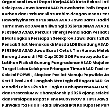
Organisasi Lewat Rapat Kerja
ASAD Kota Bekasi Lat
Selekprov Jawa Barat
ASAD Purwakarta Raih Empat 
Kurban dan Perkuat Silaturahim dengan Insan Penc
Hawariyyin
Ketua PERSINAS ASAD Jawa Barat Hadiri 
Turnamen KODAM III Siliwangi 2026
PERSINAS ASAD B
PERSINAS ASAD, Perkuat Sinergi Pembinaan Pesilat 
II Matangkan Persiapan Selekprov Jawa Barat 202
Pencak Silat Memukau di Musda LDII Bandung
ASAD 
PERSINAS ASAD Jawa Barat Cetak Tim Humas Melek 
Borong Juara di IPSI Cup 2026 GOR Panatayuda K
Latihan Fisik di Gunung Pangradenan
ASAD Majaleng
Target Lolos Selekprov Priangan Timur
ASAD Tasikma
Seleksi POPWIL, Siapkan Pesilat Menuju Popwilda J
Sertifikasi Jadi Langkah Strategis di Bogor
ASAD Kar
Mandiri Lolos O2SN ke Tingkat Kabupaten
ASAD Maj
dan Prestasi
BMW Championship 2026 ajang seleksi 
dan Persiapan Rapat Pleno MUSYPROV XII IPSI Jawa
Purwakarta Hadiri Halal Bihalal IPSI Kabupaten Pu