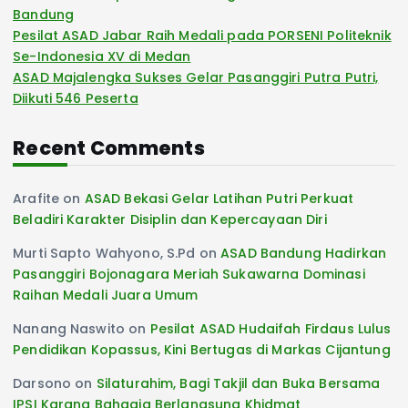
Bandung
Pesilat ASAD Jabar Raih Medali pada PORSENI Politeknik
Se-Indonesia XV di Medan
ASAD Majalengka Sukses Gelar Pasanggiri Putra Putri,
Diikuti 546 Peserta
Recent Comments
Arafite
on
ASAD Bekasi Gelar Latihan Putri Perkuat
Beladiri Karakter Disiplin dan Kepercayaan Diri
Murti Sapto Wahyono, S.Pd
on
ASAD Bandung Hadirkan
Pasanggiri Bojonagara Meriah Sukawarna Dominasi
Raihan Medali Juara Umum
Nanang Naswito
on
Pesilat ASAD Hudaifah Firdaus Lulus
Pendidikan Kopassus, Kini Bertugas di Markas Cijantung
Darsono
on
Silaturahim, Bagi Takjil dan Buka Bersama
IPSI Karang Bahagia Berlangsung Khidmat