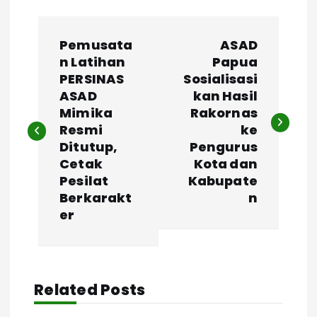
P
Pemusata
ASAD
o
n Latihan
Papua
PERSINAS
Sosialisasi
s
ASAD
kan Hasil
Mimika
Rakornas
t
Resmi
ke
Ditutup,
Pengurus
n
Cetak
Kota dan
Pesilat
Kabupate
a
Berkarakt
n
er
v
i
Related Posts
g