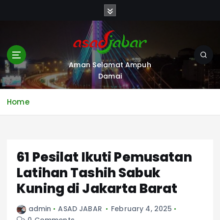
S
k
i
p
t
o
Aman Selamat Ampuh
c
Damai
o
n
Home
t
e
n
t
61 Pesilat Ikuti Pemusatan
Latihan Tashih Sabuk
Kuning di Jakarta Barat
admin
ASAD JABAR
February 4, 2025